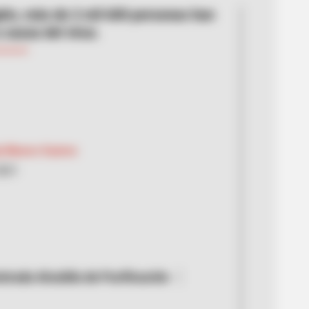
gión, más de 2 mil 600 personas han
 causa del virus.
y Blanco Suárez
2021
trada Alcaldía de Purificación