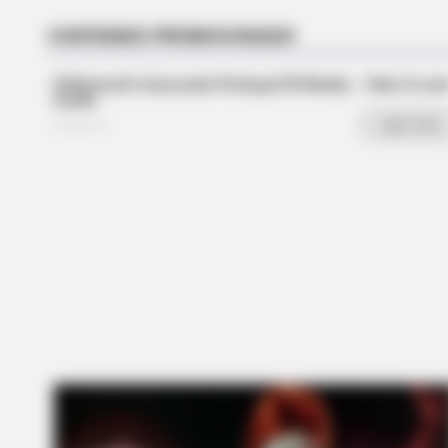
These Wedding Dance Moves Bro
The Internet
BRAINBERRIES
6 Best 90’s Action Movies From Y