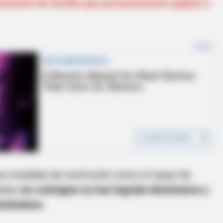
comisario de familia que presuntamente golpeó a
es medidas de restricción como el toque de
dula,
los contagios no han logrado disminuirse y
mentándose.