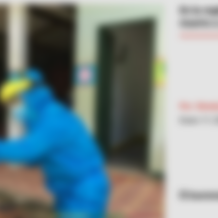
En la re
muerto a
Por:
Slend
Enero 17, 
Suminis