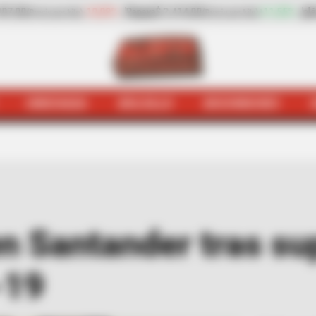
$ 2.414,00
+11,55%
plátano hartón verde
$ 2.669,00
(Precio por kilo)
(Precio por
HINCHADA
BOLSILLO
BOCHINCHES
anga
Quejódromo
Preocupación en Santander tras superar
 Santander tras sup
-19