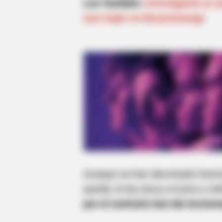
Lea También:
Investigarán al 
una mujer en Bucaramanga
Aunque se han decretado fuert
queda, la ley seca y el pico y cé
por el contrario han ido incre