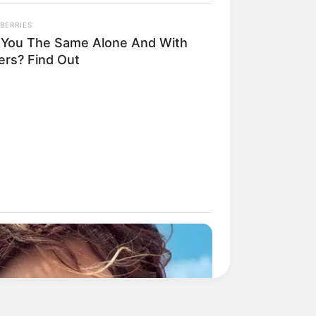
BERRIES
 You The Same Alone And With
ers? Find Out