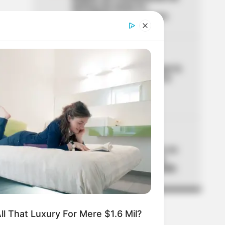
hinchas de Santa Fe:
TransMilenio no se mueve
04
LEY SECA
Confirmada la Ley Seca por la
posesión de Abelardo de la
Espriella: medidas de
seguridad
05
INTOLERANCIA
Un video la delató: mató a su
novio prendiéndole fuego
mientras dormía en Medellín
ll That Luxury For Mere $1.6 Mil?