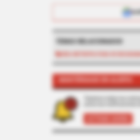
ALE
TEMAS RELACIONADOS
ÁREA METROPOLITANA DE BUCARAM
BRAINBERRIES
Dare To Watch: 6 Movies So Bad T
MANTÉNGASE EN ALERTA
Tenemos todas las noticia
active las notificaciones 
ACTIVAR AHORA
BRAINBERRIES