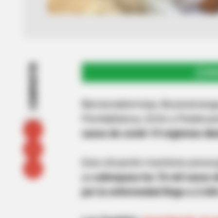
COMPARTIR
UNI
Barrancabermeja, Bucaramanga 
Floridablanca, Girón y Piedecue
casos de covid-19 registran di
Esta situación mantiene preocu
ya
sobrepasa los 76 mil casos d
por la enfermedad llega a 2.636