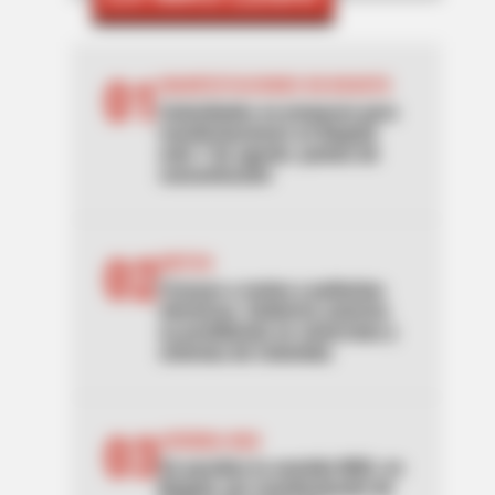
01
MANIFESTACIONES EN BOGOTÁ
Autoridades se preparan para
manifestaciones en Bogotá
este 7 de agosto: puntos de
concentración
02
MOTOS
Frenazo a motos y patinetas
eléctricas: Gobierno autoriza
su prohibición en ciclorrutas y
ciclovías de Colombia
03
AVENIDA NQS
Se paraliza la avenida NQS, en
Bogotá, por manifestación de