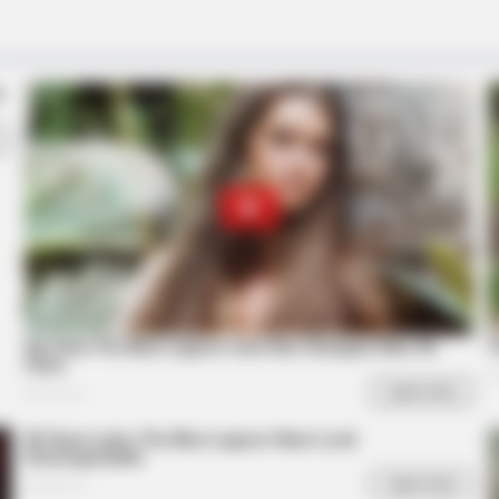
ke
It's Not Your Typical Family: Each
Member Has This Unique Trait!
BRAINBERRIES
our Childhood
The Best Tarantino Movi