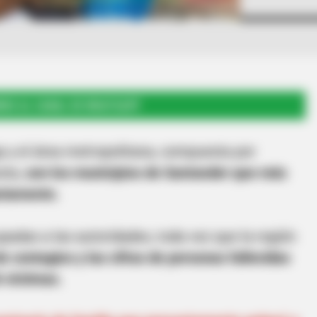
RSE AL CANAL DE WHATSAPP
y el área metropolitana, compuesta por
sta,
son los municipios de Santander que más
ariamente.
padas a las autoridades, toda vez que la región
e contagios y las cifras de personas fallecidas
 víctimas.