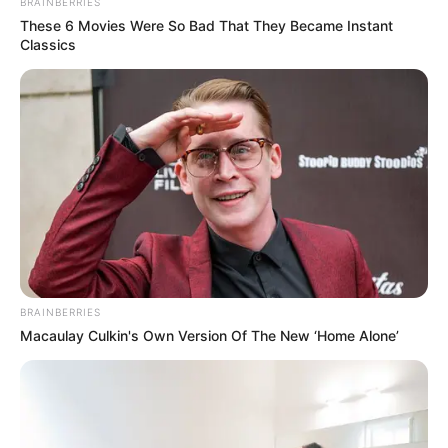
interesan. Para estar bien informado, por
BRAINBERRIES
favor, active las notificaciones de Alerta.
These 6 Movies Were So Bad That They Became Instant
Classics
ACTIVAR AHORA
TEMAS DESTACADOS
CIERRES VIALES EN BUCARAMANGA
TRANSVERSAL DEL CARARE
FLORIDABLANCA
LLUVIAS EN SANTANDER
CIERRES VIALES EN SANTANDER
BRAINBERRIES
Macaulay Culkin's Own Version Of The New ‘Home Alone’