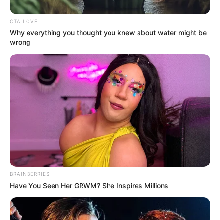
CTA LOVE
Why everything you thought you knew about water might be
wrong
BRAINBERRIES
Have You Seen Her GRWM? She Inspires Millions
Albania
,
Betulia
,
Bolívar
,
Carcasí
,
Cerrito
,
Charalá
,
Charta
,