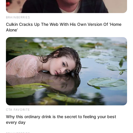
socorro
”, agregó
Sánchez Ariza
mediante un video
compartido en las redes sociales de la
Gobernación de
Santander
.
BRAINBERRIES
Culkin Cracks Up The Web With His Own Version Of ‘Home
COMPARTIR
Alone’
ALERTA BOGOTÁ EN GOOGLE NEWS
TEMAS RELACIONADOS
SANTANDER
ALERTA ROJA
LLUVIAS EN SANTANDER
MANTÉNGASE EN ALERTA
CTA FAVORITE
Why this ordinary drink is the secret to feeling your best
every day
Tenemos todas las noticias que le