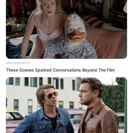
PROVENZA
MANTÉNGASE EN ALERTA
Tenemos todas las noticias que le
interesan. Para estar bien informado, por
favor, active las notificaciones de Alerta.
BRAINBERRIES
These Scenes Sparked Conversations Beyond The Film
ACTIVAR AHORA
TEMAS DESTACADOS
CIERRES VIALES EN BUCARAMANGA
TRANSVERSAL DEL CARARE
FLORIDABLANCA
LLUVIAS EN SANTANDER