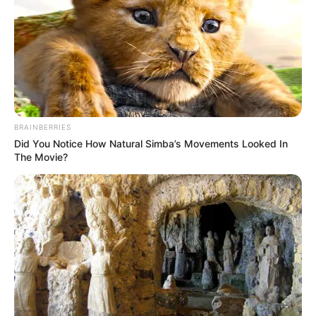
COMPARTIR
UNIRSE AL CANAL DE WHATSAPP
Los usuarios de
tres rutas
del
Sistema Integrado de
BRAINBERRIES
Transporte Metropolitano (SITM)
deberán tener en
Did You Notice How Natural Simba’s Movements Looked In
cuenta un
cambio temporal
en sus recorridos debido al
The Movie?
cierre de la calle 104 con carrera 25
, en el barrio
Provenza
, donde se adelantan
obras de infraestructura
por parte de la
Alcaldía de Bucaramanga
.
La medida fue anunciada por
Metrolínea
, con el objetivo
de mantener la operación del
transporte público
y
garantizar el acceso a la
estación de transferencia
Provenza Occidental
mientras se desarrollan los trabajos
en este sector del sur de la capital santandereana.