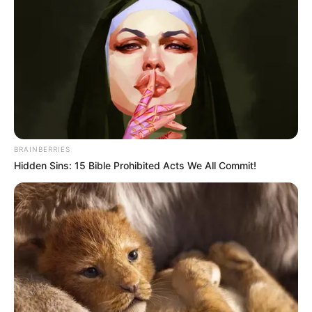
retomarán sus
recorridos habituales
.
LEA TAMBIÉN
La autopista Bucaramanga -
Floridablanca estrena señalización
horizontal
BRAINBERRIES
Recomendaciones
Hidden Sins: 15 Bible Prohibited Acts We All Commit!
Metrolínea
recomendó a los pasajeros
planificar con
anticipación
sus desplazamientos, especialmente durante
los primeros días de implementación del cambio, ya que
los
tiempos de recorrido
podrían presentar variaciones
mientras se normaliza la operación bajo el nuevo
esquema.