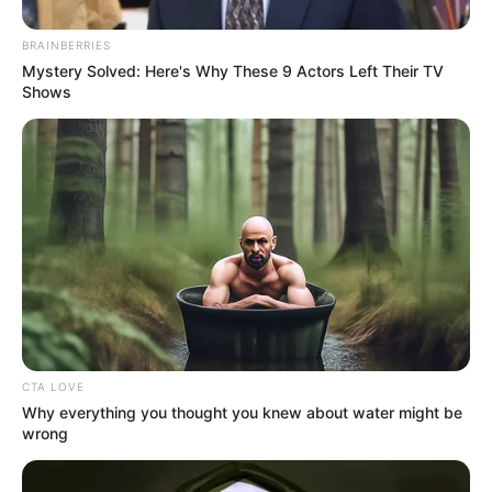
Provenza Occidental
.
BRAINBERRIES
Mystery Solved: Here's Why These 9 Actors Left Their TV
Shows
La modificación busca reducir los efectos que puedan
generar las
obras
sobre la
movilidad
, evitar
congestiones
en el área de intervención y permitir que el servicio
continúe operando sin interrupciones para los usuarios
que diariamente utilizan estas rutas.
Desvío temporal
El
desvío
será
temporal
y permanecerá vigente durante el
tiempo que duren las
obras de infraestructura vial
.
CTA LOVE
Why everything you thought you knew about water might be
wrong
Una vez finalicen las intervenciones y se restablezca la
circulación en la
calle 104 con carrera 25
, las rutas