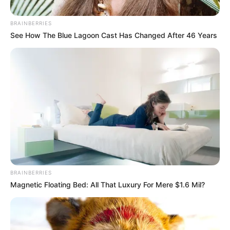
BRAINBERRIES
See How The Blue Lagoon Cast Has Changed After 46 Years
Metrolínea
El desvío será temporal y permanecerá vigente durante el
BRAINBERRIES
tiempo que duren las obras de infraestructura vial.
Magnetic Floating Bed: All That Luxury For Mere $1.6 Mil?
Por:
Juan David Quijano Castillo
Julio 8, 2026